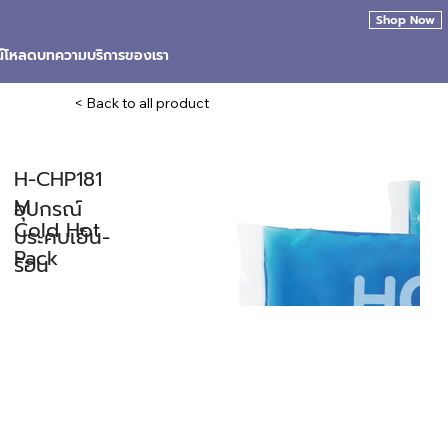
Shop Now
น์โหลด
บทความ
บริการของเรา
< Back to all product
H-CHP181
M
อุปกรณ์
Cold Hot
ประคบเย็น-
Pack
ร้อน