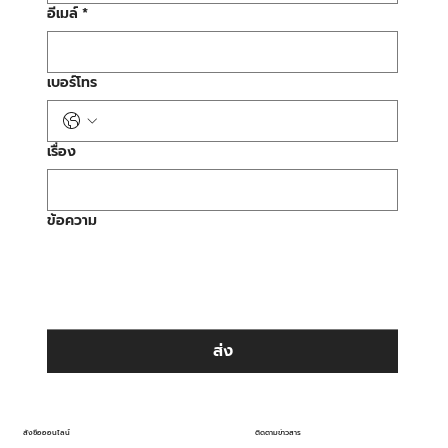
อีเมล์
*
เบอร์โทร
เรื่อง
ข้อความ
ส่ง
ติดตามข่าวสาร
สั่งซื้อออนไลน์