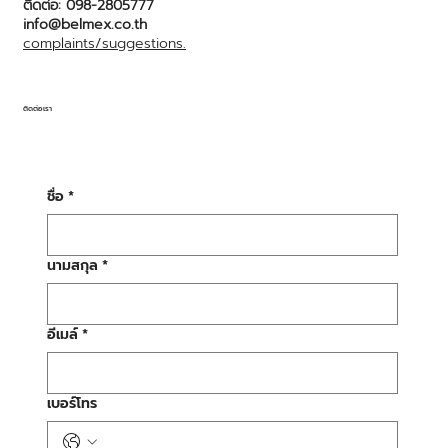
ติดต่อ: 098-2805777
info@belmex.co.th
complaints/suggestions.
ติดต่อเรา
ชื่อ
*
นามสกุล
*
อีเมล์
*
เบอร์โทร