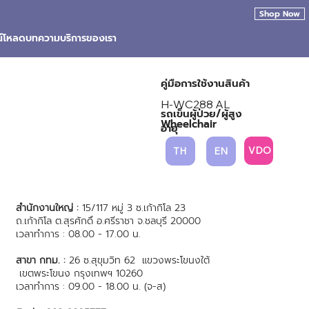
Shop Now
น์โหลด
บทความ
บริการของเรา
คู่มือการใช้งานสินค้า
H-WC288 AL
รถเข็นผู้ป่วย/ผู้สูง
Wheelchair
อายุ
VDO
TH
EN
สำนักงานใหญ่ :
15/117 หมู่ 3 ซ.เก้ากิโล 23
ถ.เก้ากิโล ต.สุรศักดิ์ อ.ศรีราชา จ.ชลบุรี 20000
เวลาทำการ : 08.00 - 17.00 น.
สาขา กทม. :
26 ซ.สุขุมวิท 62 แขวงพระโขนงใต้
เขตพระโขนง กรุงเทพฯ 10260
เวลาทำการ : 09.00 - 18.00 น. (จ-ส)