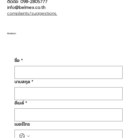
ติดต่อ: 098-2805777
info@belmex.co.th
complaints/suggestions.
ติดต่อเรา
ชื่อ
*
นามสกุล
*
อีเมล์
*
เบอร์โทร