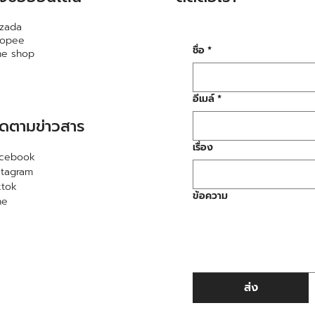
zada
hopee
ชื่อ
*
ne shop
อีเมล์
*
ิดตามข่าวสาร
เรื่อง
acebook
stagram
ktok
ข้อความ
ne
ส่ง