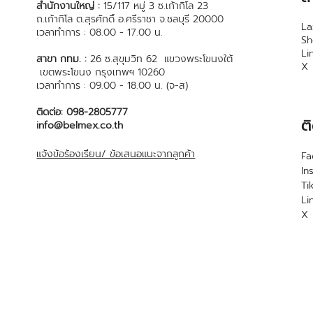
สำนักงานใหญ่ :
15/117 หมู่ 3 ซ.เก้ากิโล 23
ถ.เก้ากิโล ต.สุรศักดิ์ อ.ศรีราชา จ.ชลบุรี 20000
La
เวลาทำการ : 08.00 - 17.00 น.
S
Li
สาขา กทม. :
26 ซ.สุขุมวิท 62 แขวงพระโขนงใต้
X
เขตพระโขนง กรุงเทพฯ 10260
เวลาทำการ : 09.00 - 18.00 น. (จ-ส)
ติดต่อ: 098-2805777
ต
info@belmex.co.th
แจ้งข้อร้องเรียน/ ข้อเสนอแนะจากลูกค้า
F
In
Ti
Li
X